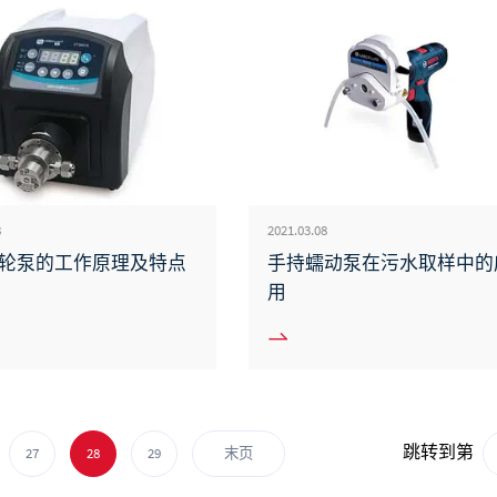
8
2021.03.08
轮泵的工作原理及特点
手持蠕动泵在污水取样中的
用
跳转到第
27
28
29
末页