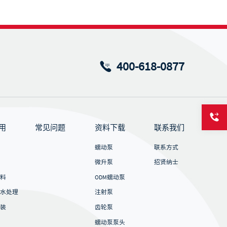
400-618-0877
用
常见问题
资料下载
联系我们
蠕动泵
联系方式
微升泵
招贤纳士
料
ODM蠕动泵
水处理
注射泵
装
齿轮泵
蠕动泵泵头