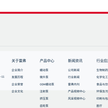
关于雷弗
产品中心
新闻资讯
行业应
企业简介
蠕动泵
公司新闻
生物制药
11
发展历程
微升泵
行业新闻
化学化工
企业荣誉
ODM蠕动泵
雷弗内刊
食品与饮
企业文化
注射泵
产品视频中心
环保及污
挤压泵
风采视频中心
印刷与包
齿轮泵
医疗