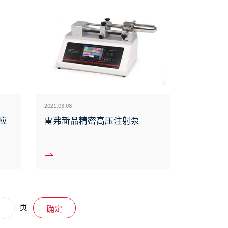
2021.03.08
应
雷弗新品精密高压注射泵
页
确定