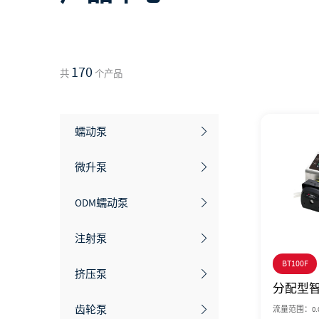
170
共
个产品
蠕动泵
调速型蠕动泵
微升泵
流量型智能蠕动泵
ODM蠕动泵
分配型智能蠕动泵
注射泵
BT100F
工业型蠕动泵
实验室注射泵
挤压泵
分配型
高防护蠕动泵
工业注射泵
齿轮泵
流量范围：0.00