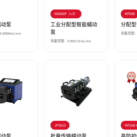
WG600F（v3）
MF006
蠕动泵
工业分配型智能蠕动
分配型
泵
20000mL/min
流量范围：0.
流量范围：0.0013~13.2L/min
JP301S
MF106-
蠕动泵
批量传输蠕动泵
高防护