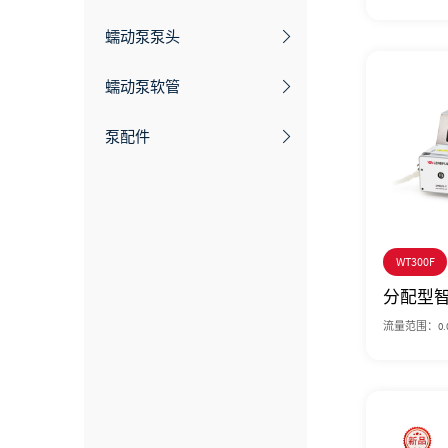
防爆蠕动泵
蠕动泵泵头
蠕动泵灌装系统
蠕动泵软管
编程泵
泵配件
手持型蠕动泵
批量传输蠕动泵
WT300F
分配型
流量范围：0.00