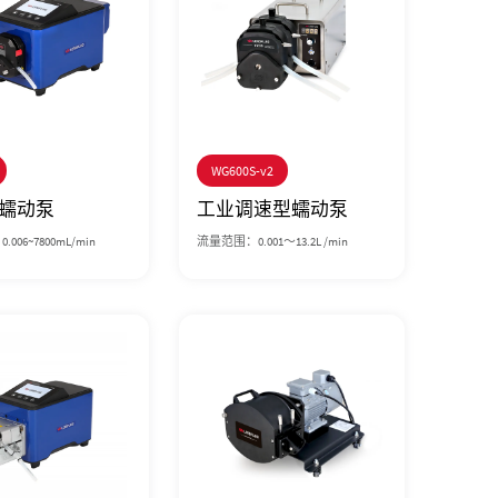
WG600S-v2
蠕动泵
工业调速型蠕动泵
006~7800mL/min
流量范围：0.001～13.2L /min