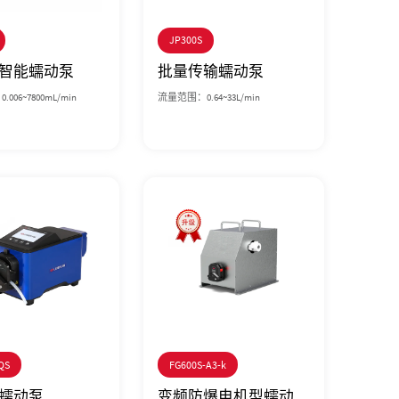
JP300S
智能蠕动泵
批量传输蠕动泵
006~7800mL/min
流量范围：0.64~33L/min
QS
FG600S-A3-k
蠕动泵
变频防爆电机型蠕动