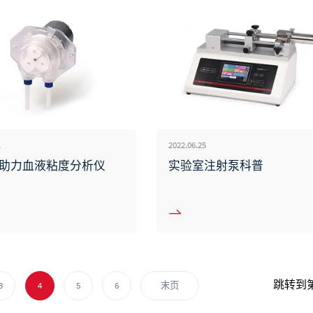
1
2022.06.25
助力血液粘度分析仪
实验室注射泵科普
跳转到
3
4
5
6
末页