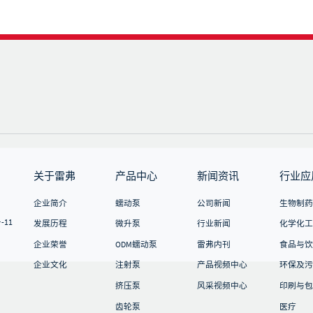
关于雷弗
产品中心
新闻资讯
行业应
企业简介
蠕动泵
公司新闻
生物制药
11
发展历程
微升泵
行业新闻
化学化工
企业荣誉
ODM蠕动泵
雷弗内刊
食品与饮
企业文化
注射泵
产品视频中心
环保及污
挤压泵
风采视频中心
印刷与包
齿轮泵
医疗