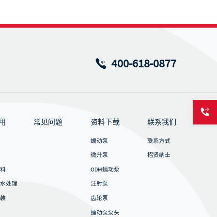
400-618-0877
用
常见问题
资料下载
联系我们
蠕动泵
联系方式
微升泵
招贤纳士
料
ODM蠕动泵
水处理
注射泵
装
齿轮泵
蠕动泵泵头