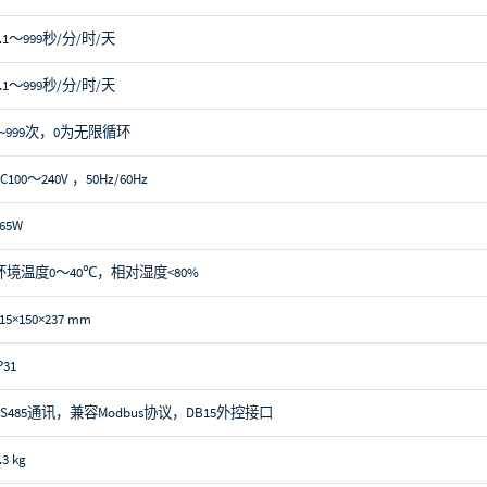
0.1～999秒/分/时/天
0.1～999秒/分/时/天
1~999次，0为无限循环
C100～240V ，50Hz/60Hz
65W
环境温度0～40℃，相对湿度<80%
15×150×237 mm
P31
RS485通讯，兼容Modbus协议，DB15外控接口
.3 kg