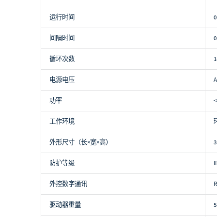
运行时间
间隔时间
循环次数
电源电压
A
功率
<
工作环境
外形尺寸（长×宽×高）
3
防护等级
I
外控数字通讯
驱动器重量
5