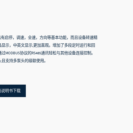
不仅具有启停，调速，全速，方向等基本功能，而且设备转速精
晶显示，中英文显示,更加直观。增加了多段定时运行和回
MODBUS协议的RS485通讯轻松与其他设备连接控制。
头且支持多泵头的级联使用。
品说明书下载