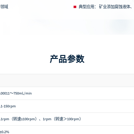
等领域
典型应用：
矿业添加腐蚀液体、
产品参数
.00011～750mL/min
.1-150rpm
0.1rpm（转速≤100rpm）、1rpm（转速＞100rpm）
±0.2%