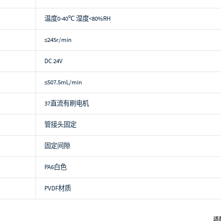
温度0-40℃ 湿度<80%RH
≤245r/min
DC 24V
≤507.5mL/min
37直流有刷电机
管接头固定
固定间隙
PA6白色
PVDF材质