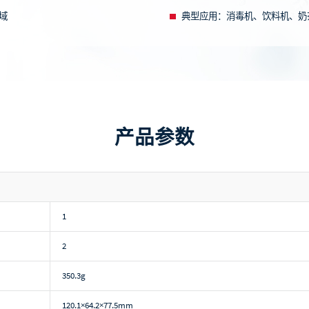
领域
典型应用：
消毒机、饮料机、奶
产品参数
1
2
350.3g
120.1×64.2×77.5mm