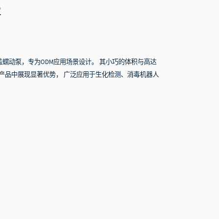
2
旋盖蠕动泵，专为ODM应用场景设计。 其小巧的体积与高达
在同类产品中展现显著优势， 广泛应用于生化检测、消毒机器人