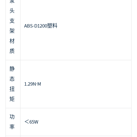
泵
头
支
ABS-D1200塑料
架
材
质
静
态
1.29N·M
扭
矩
功
＜65W
率