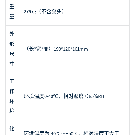
重
2797g（不含泵头）
量
外
形
（长*宽*高）190*120*161mm
尺
寸
工
作
环境温度0-40℃，相对湿度＜85%RH
环
境
储
环境温度为-40℃～+50℃、相对湿度不大于