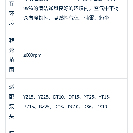
存
95％的清洁通风良好的环境内，空气中不得
环
含有腐蚀性、易燃性气体、油雾、粉尘
境
转
速
≤600rpm
范
围
适
配
YZ15、YZ25、DT10、DT15、YT25、YT15、
泵
BZ15、BZ25、DG6、DG10、DS6、DS10
头