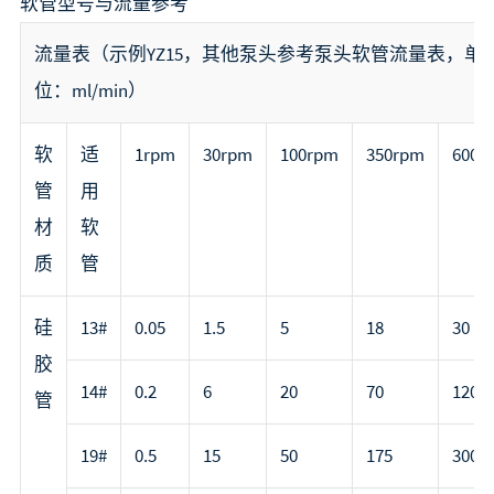
软管型号与流量参考
流量表（示例YZ15，其他泵头参考泵头软管流量表，单
位：ml/min）
软
适
1rpm
30rpm
100rpm
350rpm
600r
管
用
材
软
质
管
硅
13#
0.05
1.5
5
18
30
胶
14#
0.2
6
20
70
120
管
19#
0.5
15
50
175
300