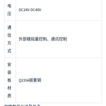
电
DC24V-DC40V
压
通
信
外部模拟量控制、通讯控制
方
式
安
装
板
Q235A碳素钢
材
质