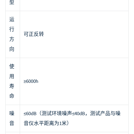
型
运
行
可正反转
方
向
使
用
≥6000h
寿
命
噪
≤60dB（测试环境噪声≤40dB，测试产品与噪
音
音仪水平距离为1米）