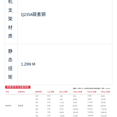
机
支
Q235A碳素钢
架
材
质
静
态
1.29N·M
扭
矩