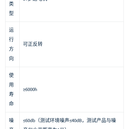
类
型
运
行
可正反转
方
向
使
用
≥6000h
寿
命
噪
≤60db（测试环境噪声≤40dB，测试产品与噪