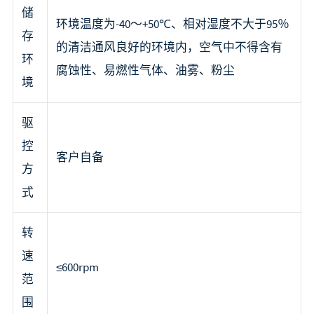
储
环境温度为-40～+50℃、相对湿度不大于95％
存
的清洁通风良好的环境内，空气中不得含有
环
腐蚀性、易燃性气体、油雾、粉尘
境
驱
控
客户自备
方
式
转
速
≤600rpm
范
围