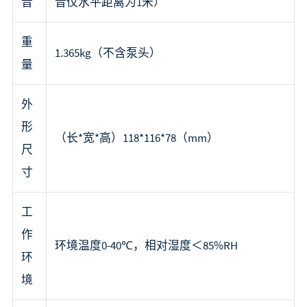
音
音仪水平距离为1米）
重
1.365kg（不含泵头）
量
外
形
（长*宽*高）118*116*78（mm）
尺
寸
工
作
环境温度0-40℃，相对湿度＜85%RH
环
境