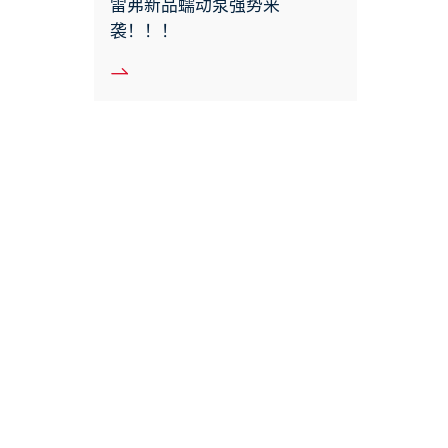
雷弗新品蠕动泵强势来
袭！！！