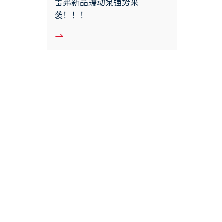
雷弗新品蠕动泵强势来
袭！！！