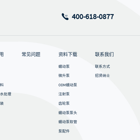
400-618-0877
用
常见问题
资料下载
联系我们
蠕动泵
联系方式
微升泵
招贤纳士
料
ODM蠕动泵
水处理
注射泵
装
齿轮泵
蠕动泵泵头
蠕动泵软管
泵配件