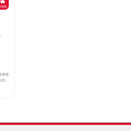
雷弗根
S的基
品 使
器，运行
度更
为液晶
直
设备运
多的设