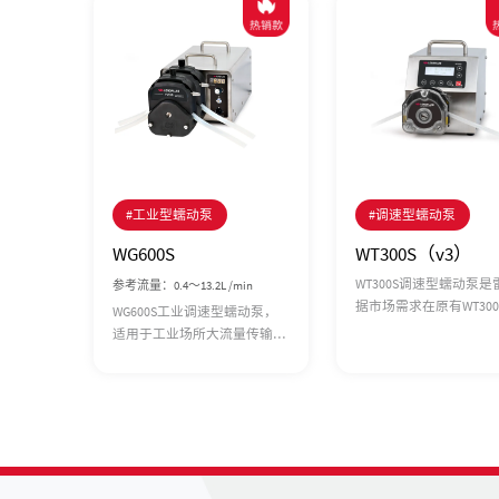
#工业型蠕动泵
#调速型蠕动泵
WG600S
WT300S（v3）
WT300S调速型蠕动泵是
参考流量：0.4～13.2L /min
据市场需求在原有WT300
WG600S工业调速型蠕动泵，
础上推出的升级新品。产
适用于工业场所大流量传输液
用cortex m3内核处理
体。直流无刷电机驱动，免维
速度更快，设备转速精
护，动力更强劲；具有启停、
高。显示由数码管升级
正反转、全速、调速、状态记
显 示，中英文显示,更加
忆等基本功能；可级联双泵
观。新增缓停功能，让
头。RS485通讯，兼容Modbus
行更可靠，RS485通讯在
协议，更易于与其他控制设备
MODBUS基础上 增加更
如计算机、人机界面、PLC等