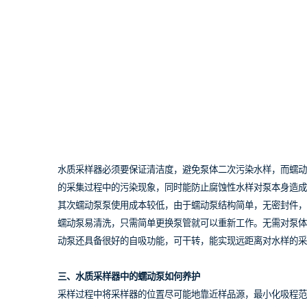
水质采样器必须要保证清洁度，避免泵体二次污染水样，而蠕动
的采集过程中的污染现象，同时能防止腐蚀性水样对泵本身造成
其次蠕动泵泵使用成本较低，由于蠕动泵结构简单，无密封件，
蠕动泵易清洗，只需简单更换泵管就可以重新工作。无需对泵体
动泵还具备很好的自吸功能，可干转，能实现远距离对水样的采
三、水质采样器中的蠕动泵如何养护
采样过程中将采样器的位置尽可能地靠近样品源，最小化吸程范