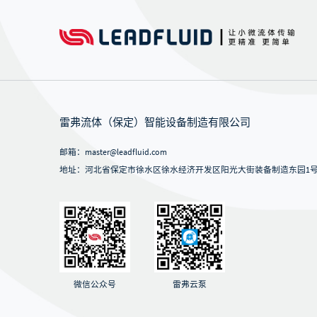
定，适应不同通讯设备
连接。
WT300S调速型蠕动泵还
热敏打印机，打印设 备
参数等信息。可以从控
上自动切换外部模拟量
号类型（电压或电流），
方便快捷。
雷弗流体（保定）智能设备制造有限公司
邮箱：master@leadfluid.com
地址：河北省保定市徐水区徐水经济开发区阳光大街装备制造东园1号-
微信公众号
雷弗云泵