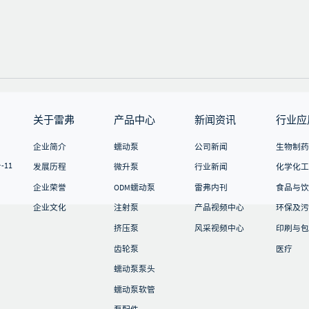
要求
可外接
的运行
制面板
调速信
 更加
关于雷弗
产品中心
新闻资讯
行业应
企业简介
蠕动泵
公司新闻
生物制药
11
发展历程
微升泵
行业新闻
化学化工
企业荣誉
ODM蠕动泵
雷弗内刊
食品与饮
企业文化
注射泵
产品视频中心
环保及污
挤压泵
风采视频中心
印刷与包
齿轮泵
医疗
蠕动泵泵头
蠕动泵软管