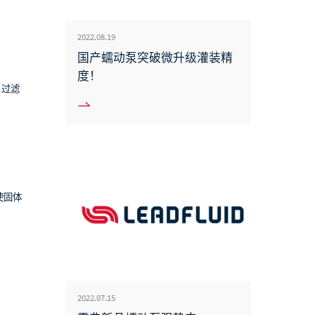
2022.08.19
国产蠕动泵突破微升级灌装精
度！
、过滤
使固体
2022.07.15