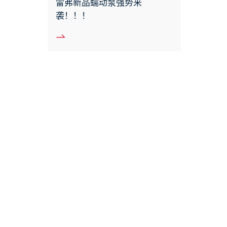
雷弗新品蠕动泵强势来
袭！！！