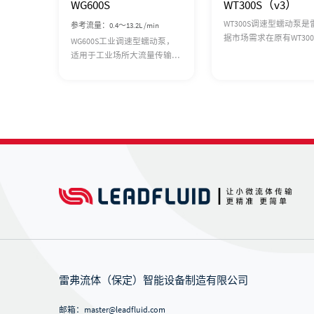
WG600S
WT300S（v3）
WT300S调速型蠕动泵是
参考流量：0.4～13.2L /min
据市场需求在原有WT300
WG600S工业调速型蠕动泵，
础上推出的升级新品。产
适用于工业场所大流量传输液
用cortex m3内核处理
体。直流无刷电机驱动，免维
速度更快，设备转速精
护，动力更强劲；具有启停、
高。显示由数码管升级
正反转、全速、调速、状态记
显 示，中英文显示,更加
忆等基本功能；可级联双泵
观。新增缓停功能，让
头。RS485通讯，兼容Modbus
行更可靠，RS485通讯在
协议，更易于与其他控制设备
MODBUS基础上 增加更
如计算机、人机界面、PLC等
定，适应不同通讯设备
连接。
WT300S调速型蠕动泵还
热敏打印机，打印设 备
参数等信息。可以从控
上自动切换外部模拟量
号类型（电压或电流），
方便快捷。
雷弗流体（保定）智能设备制造有限公司
邮箱：master@leadfluid.com