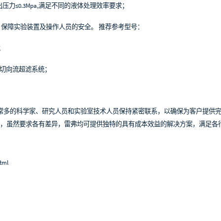
，输出压力≤0.3Mpa,满足不同的液体处理效率要求；
，保障实验装置及操作人员的安全。
推荐参考型号：
器；
博/颇尔切向流超滤系统；
。
常多的科学家、研究人员和实验室技术人员保持紧密联系，以确保为客户提供
，虽然要求各有差异，雷弗均可提供独特的具有成本效益的解决方案，满足各
tml