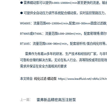
● 雷弗蠕动泵可以提供0.0001-13000ml/min甚至更快的流速
● 可提供全自动压力调节系统配合蠕动泵，实时监控管路压力
WG600S：流量范围400~13000ml/min,配套200~300mm圆盘过滤
BT600S或BT600L：流量范围0.006~2900ml/min，配套密理
BT103S：流量范围0.006~380ml/min，配套层析柱/蛋白纯化柱等
雷弗作为有着20多年的研发、生产技术和经验的厂家，与非
可靠和合理的解决方案。无论在私人行业、高等院校或项目现场
需求并保证在安全方面相关的要求
本文转自
纯化过滤-蠕动泵
https://www.leadfluid.net/rdbfa/274.h
雷弗新品精密高压注射泵
上一篇：