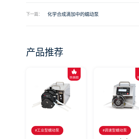
化学合成滴加中的蠕动泵
下一篇：
产品推荐
#工业型蠕动泵
#调速型蠕动泵