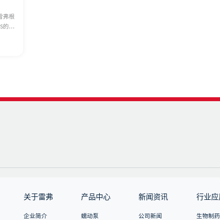
雷弗根
S的基
品 使
器，运行
度更
为液晶
直
设备运
多的设
要求
可外接
的运行
制面板
调速信
 更加
关于雷弗
产品中心
新闻资讯
行业应
企业简介
蠕动泵
公司新闻
生物制药